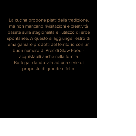
La cucina propone piatti della tradizione,
ma non mancano rivisitazioni e creatività
basate sulla stagionalità e l'utilizzo di erbe
spontanee. A questo si aggiunge l'estro di
amalgamare prodotti del territorio con un
buon numero di Presìdi Slow Food -
acquistabili anche nella fornita
Bottega- dando vita ad una serie di
proposte di grande effetto.